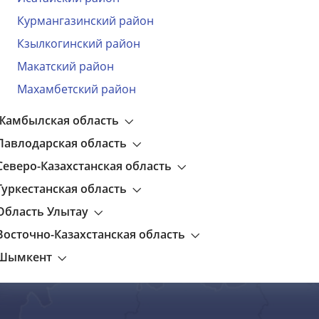
Я ознакомлен(а) и принимаю
политику данных пользова
Курмангазинский район
Кзылкогинский район
просить код
Макатский район
Махамбетский район
Жамбылская область
Павлодарская область
Северо-Казахстанская область
Туркестанская область
Область Улытау
Восточно-Казахстанская область
Шымкент
ВЫБЕРИТЕ РЕГИОН