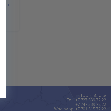
телей
ТОО «InCraft»
Тел: +7 727 339 72 22
+7 747 339 72 22
WhatsApp: +7 701 315 72 22